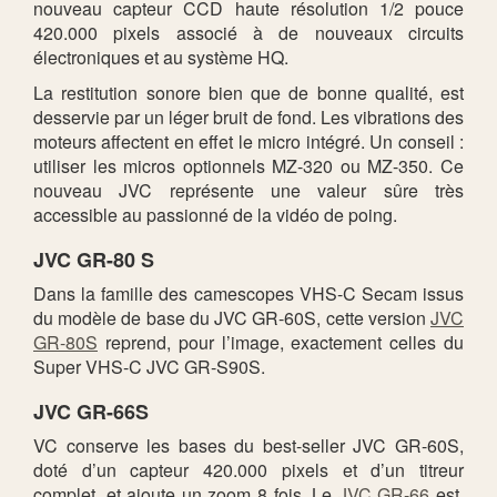
nouveau capteur CCD haute résolution 1/2 pouce
420.000 pixels associé à de nouveaux circuits
électroniques et au système HQ.
La restitution sonore bien que de bonne qualité, est
desservie par un léger bruit de fond. Les vibrations des
moteurs affectent en effet le micro intégré. Un conseil :
utiliser les micros optionnels MZ-320 ou MZ-350. Ce
nouveau JVC représente une valeur sûre très
accessible au passionné de la vidéo de poing.
JVC GR-80 S
Dans la famille des camescopes VHS-C Secam issus
du modèle de base du JVC GR-60S, cette version
JVC
GR-80S
reprend, pour l’image, exactement celles du
Super VHS-C JVC GR-S90S.
JVC GR-66S
VC conserve les bases du best-seller JVC GR-60S,
doté d’un capteur 420.000 pixels et d’un titreur
complet, et ajoute un zoom 8 fois. Le
JVC GR-66
est,