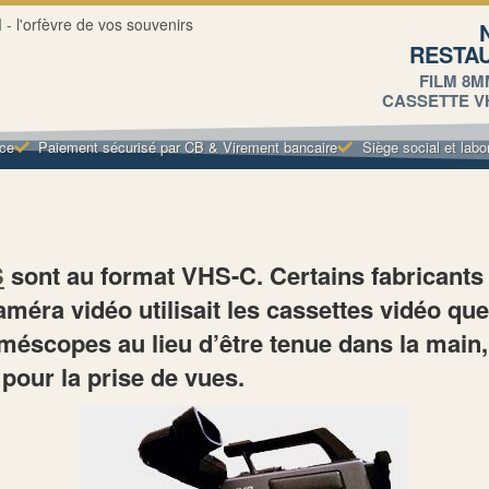
RESTA
FILM 8M
CASSETTE VHS
nce
Paiement sécurisé par CB & Virement bancaire
Siège social et labo
S
sont au format VHS-C. Certains fabricant
éra vidéo utilisait les cassettes vidéo que 
scopes au lieu d’être tenue dans la main, 
 pour la prise de vues.