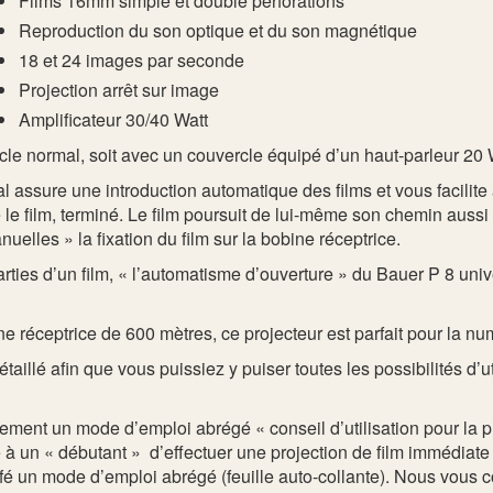
Films 16mm simple et double perforations
Reproduction du son optique et du son magnétique
18 et 24 images par seconde
Projection arrêt sur image
Amplificateur 30/40 Watt
le normal, soit avec un couvercle équipé d’un haut-parleur 20 
 assure une introduction automatique des films et vous facilite 
e le film, terminé. Le film poursuit de lui-même son chemin auss
uelles » la fixation du film sur la bobine réceptrice.
rties d’un film, « l’automatisme d’ouverture » du Bauer P 8 unive
e réceptrice de 600 mètres, ce projecteur est parfait pour la num
aillé afin que vous puissiez y puiser toutes les possibilités d’u
lement un mode d’emploi abrégé « conseil d’utilisation pour la pr
 un « débutant » d’effectuer une projection de film immédiate 
afé un mode d’emploi abrégé (feuille auto-collante). Nous vous 