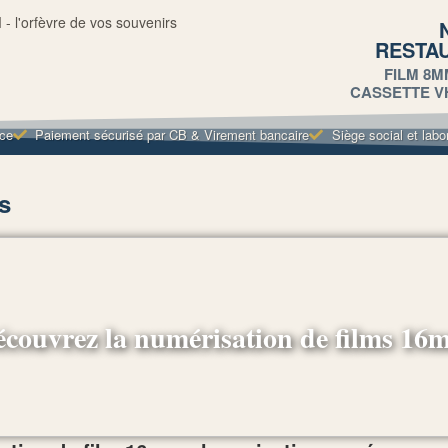
RESTA
FILM 8M
CASSETTE VHS
nce
Paiement sécurisé par CB & Virement bancaire
Siège social et labo
s