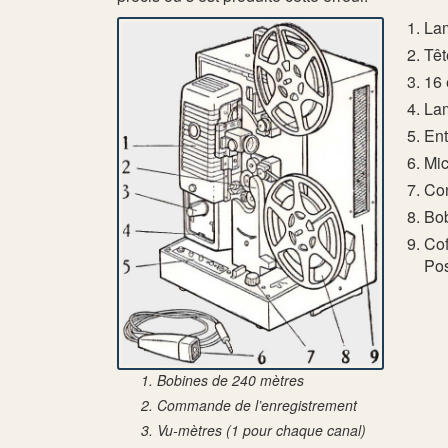
Lam
Têt
16 
Lam
Ent
Mi
Con
Bob
Cof
Pos
Bobines de 240 mètres
Commande de l’enregistrement
Vu-mètres (1 pour chaque canal)