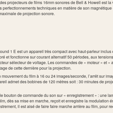
 des projecteurs de films 16mm sonores de Bell & Howell est la v
 perfectionnements techniques en matière de son magnétique et
é maximale de projection sonore.
nd 1 E est un appareil très compact avec haut-parleur inclus da
oré et fonctionne sur courant alternatif 50 périodes, aux tension
acteur sélecteur de voltage. Les commandes de « moteur » et « a
age de cette dernière pour la projection.
n mouvement du film à 16 ou 24 images/seconde, l’arrêt sur im
pareil admet des bobines de 120 mètres soit : 30 minutes de pr
cer le bouton de commande du son sur « enregistrement » : une l
ilm, dès sa mise en marche, reçoit et enregistre la modulation ém
rement, il est aisé de faire faire marche arrière au film, pour r