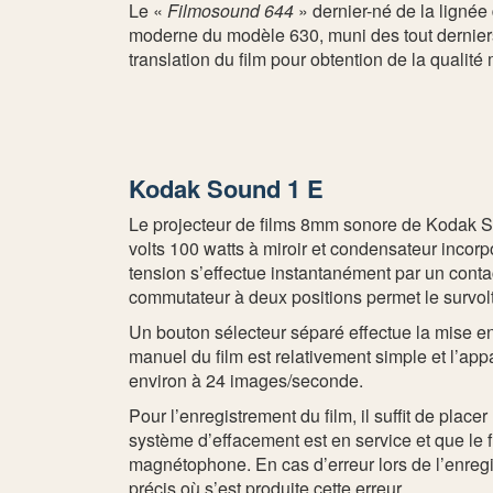
Le «
Filmosound 644
» dernier-né de la lignée
moderne du modèle 630, muni des tout derniers
translation du film pour obtention de la qualit
Kodak Sound 1 E
Le projecteur de films 8mm sonore de Kodak Sou
volts 100 watts à miroir et condensateur incorp
tension s’effectue instantanément par un cont
commutateur à deux positions permet le survolt
Un bouton sélecteur séparé effectue la mise e
manuel du film est relativement simple et l’ap
environ à 24 images/seconde.
Pour l’enregistrement du film, il suffit de pla
système d’effacement est en service et que le f
magnétophone. En cas d’erreur lors de l’enregist
précis où s’est produite cette erreur.