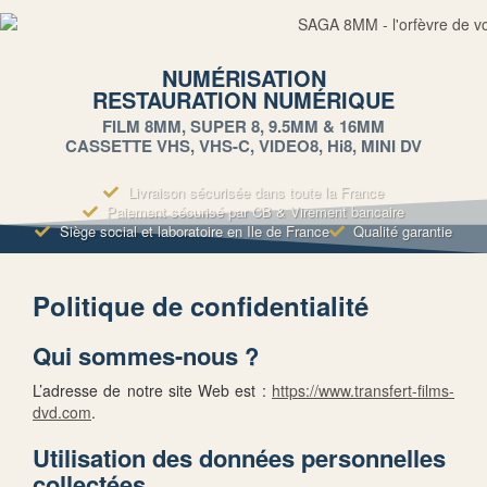
NUMÉRISATION
RESTAURATION NUMÉRIQUE
FILM 8MM, SUPER 8, 9.5MM & 16MM
CASSETTE VHS, VHS-C, VIDEO8, Hi8, MINI DV
Livraison sécurisée dans toute la France
Paiement sécurisé par CB & Virement bancaire
Siège social et laboratoire en Ile de France
Qualité garantie
Politique de confidentialité
Qui sommes-nous ?
L’adresse de notre site Web est :
https://www.transfert-films-
dvd.com
.
Utilisation des données personnelles
collectées