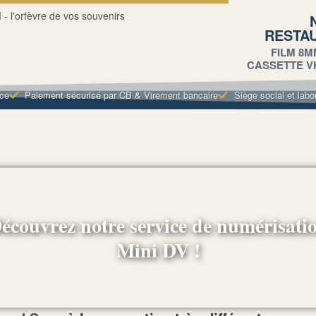
RESTA
FILM 8M
CASSETTE VHS
nce
Paiement sécurisé par CB & Virement bancaire
Siège social et labo