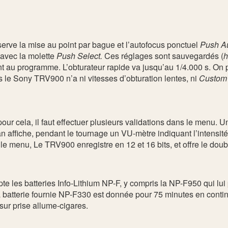
rve la mise au point par bague et l’autofocus ponctuel
Push A
t avec la molette
Push Select.
Ces réglages sont sauvegardés (
h
 au programme. L’obturateur rapide va jusqu’au 1/4.000 s. On pe
 le Sony TRV900 n’a ni vitesses d’obturation lentes, ni
Custom 
ur cela, il faut effectuer plusieurs validations dans le menu. Un
an affiche, pendant le tournage un VU-mètre indiquant l’intensi
 le menu, Le TRV900 enregistre en 12 et 16 bits, et offre le dou
 les batteries Info-Lithium NP-F, y compris la NP-F950 qui lui 
 batterie fournie NP-F330 est donnée pour 75 minutes en contin
sur prise allume-cigares.