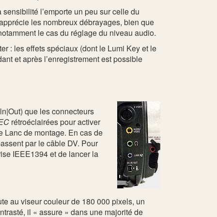
 sensibilité l’emporte un peu sur celle du
 apprécie les nombreux débrayages, bien que
t notamment le cas du réglage du niveau audio.
 : les effets spéciaux (dont le Lumi Key et le
dant et après l’enregistrement est possible
 ln|Out) que les connecteurs
EC
rétroéclairées pour activer
le Lanc de montage. En cas de
passent par le câble DV. Pour
rise IEEE1394 et de lancer la
te au viseur couleur de 180 000 pixels, un
trasté, il « assure » dans une majorité de