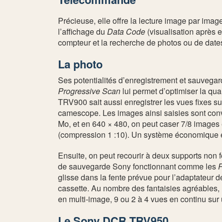
Précieuse, elle offre la lecture image par image 
l’affichage du
Data Code
(visualisation après e
compteur et la recherche de photos ou de date
La photo
Ses potentialités d’enregistrement et sauvegar
Progressive Scan
lui permet d’optimiser la qual
TRV900 sait aussi enregistrer les vues fixes su
camescope. Les images ainsi saisies sont conv
Mo, et en 640 × 480, on peut caser 7/8 images
(compression 1 :10). Un système économique et
Ensuite, on peut recourir à deux supports non f
de sauvegarde Sony fonctionnant comme les
glisse dans la fente prévue pour l’adaptateur de
cassette. Au nombre des fantaisies agréables, 
en multi-image, 9 ou 2 à 4 vues en continu su
Le Sony DCR TRV950