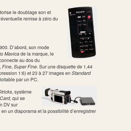
utorise le doublage son et
l’éventuelle remise à zéro du
RV900. D’abord, son mode
oto
Mavica
de la marque, le
e connecte au dos du
,
Fine
,
Super Fine
. Sur une disquette de 1,44
ression 1:6) et 23 à 27 images en
Standard
oitable par un PC.
tricks
, système
Card
, qui se
en DV sur
en un diaporama et la possibilité d’enregistrer