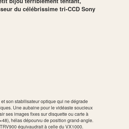
tit bijou terriblement tentant,
sseur du célébrissime tri-CCD Sony
et son stabilisateur optique qui ne dégrade
iques. Une aubaine pour le vidéaste soucieux
sir ses images fixes sur disquette ou carte à
×48), hélas dépourvu de position grand-angle.
du TRV900 équivaudrait à celle du VX1000.