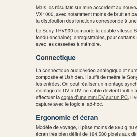
Mais les résultats sur mire accordent au nouvea
VX1000, avec notamment moins de bruit en ba
la distribution des fonctions corresponde à un
Le Sony TRV900 comporte la double vitesse SP/L
fondu-enchaîné), enregistrables, pour certains e
avec les cassettes à mémoire.
Connectique
La connectique audio/vidéo analogique et numéri
composite et Ushiden. ll suffit de mettre le S
les entrées. On peut réaliser un montage sync
montage de DV à DV, ce câble devient inutile 
effectuer la
copie d’une mini DV sur un PC
, il
capture avec le logiciel ad-hoc.
Ergonomie et écran
Modèle de voyage, il pèse moins de 880 g nu et
écran très bien défini de 184.580 pixels aux d