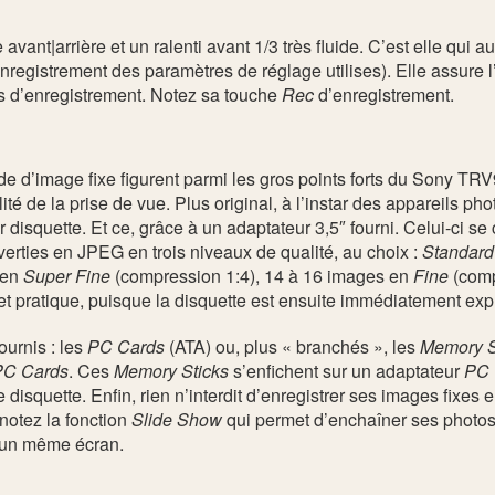
avant|arrière et un ralenti avant 1/3 très fluide. C’est elle qui a
nregistrement des paramètres de réglage utilises). Elle assure 
s d’enregistrement. Notez sa touche
Rec
d’enregistrement.
de d’image fixe figurent parmi les gros points forts du Sony T
ité de la prise de vue. Plus original, à l’instar des appareils ph
r disquette. Et ce, grâce à un adaptateur 3,5″ fourni. Celui-ci s
erties en JPEG en trois niveaux de qualité, au choix :
Standard
 en
Super Fine
(compression 1:4), 14 à 16 images en
Fine
(comp
 pratique, puisque la disquette est ensuite immédiatement expl
ournis : les
PC Cards
(ATA) ou, plus « branchés », les
Memory S
PC Cards
. Ces
Memory Sticks
s’enfichent sur un adaptateur
PC 
 disquette. Enfin, rien n’interdit d’enregistrer ses images fixes 
notez la fonction
Slide Show
qui permet d’enchaîner ses photos 
r un même écran.