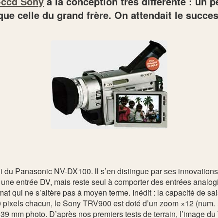
i-ccd Sony
à la conception très différente : un pe
que celle du grand frère. On attendait le succe
i du Panasonic NV-DX100. ll s’en distingue par ses innovations 
une entrée DV, mais reste seul à comporter des entrées analog
t qui ne s’altère pas à moyen terme. Inédit : la capacité de sai
0 pixels chacun, le Sony TRV900 est doté d’un zoom ×12 (num. 
n 39 mm photo. D’après nos premiers tests de terrain, l’image 