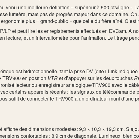
u venu une meilleure définition – supérieur à 500 pts/ligne -. La
sse lumière, mais pas de progrès majeur dans ce domaine. On
e ergonomie plus « grand-public » que celle du frère aîné. C’es
P et peut lire les enregistrements effectués en DVCam. A noter
n lecture, et un intervallomètre pour l’animation. Le titrage pen
que est bidirectionnelle, tant la prise DV (dite i-Link indiquée
ony TRV900 en position
VTR
et d’appuyer sur les deux touches
R
hronisé lecteur ou enregistreur analogique/TRV900 avec le câb
avec certains appareils récents : les signaux de télécommande 
 vous suffit de connecter le TRV900 à un ordinateur muni d’une p
 affiche des dimensions modestes: 9,3 × 10,3 × 19,3 cm. S’ajou
imensions confortables : 8,9 cm de diagonale. Lumineux, bien con