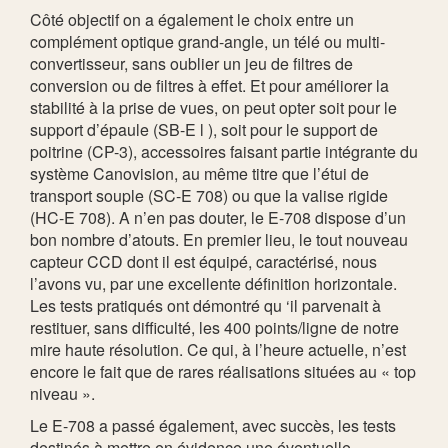
Côté objectif on a également le choix entre un
complément optique grand-angle, un télé ou multi-
convertisseur, sans oublier un jeu de filtres de
conversion ou de filtres à effet. Et pour améliorer la
stabilité à la prise de vues, on peut opter soit pour le
support d’épaule (SB-E l ), soit pour le support de
poitrine (CP-3), accessoires faisant partie intégrante du
système Canovision, au même titre que l’étui de
transport souple (SC-E 708) ou que la valise rigide
(HC-E 708). A n’en pas douter, le E-708 dispose d’un
bon nombre d’atouts. En premier lieu, le tout nouveau
capteur CCD dont il est équipé, caractérisé, nous
l’avons vu, par une excellente définition horizontale.
Les tests pratiqués ont démontré qu ‘il parvenait à
restituer, sans difficulté, les 400 points/ligne de notre
mire haute résolution. Ce qui, à l’heure actuelle, n’est
encore le fait que de rares réalisations situées au « top
niveau ».
Le E-708 a passé également, avec succès, les tests
destinés à mettre en évidence une éventuelle