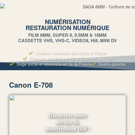
NUMÉRISATION
RESTAURATION NUMÉRIQUE
FILM 8MM, SUPER 8, 9.5MM & 16MM
CASSETTE VHS, VHS-C, VIDEO8, Hi8, MINI DV
Livraison sécurisée dans toute la France
Paiement sécurisé par CB & Virement bancaire
Siège social et laboratoire en Ile de France
Qualité garantie
Canon E-708