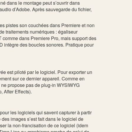
onné dans le montage peut s’ouvrir dans
 audio d’Adobe. Après sauvegarde du fichier,
e des pistes son couchées dans Premiere et non
 de traitements numériques : égaliseur
VST comme dans Premiere Pro, mais support des
CD intègre des boucles sonores. Pratique pour
est piloté par le logiciel. Pour exporter un
ment sur ce dernier appareil. Comme en
ADS ne propose pas de plug-in WYSIWYG
 After Effects).
ur les logiciels qui savent capturer à partir
 des images s’est fait dans le logiciel de
 la non-francisation de ce logiciel (idem
e Time Line au graphisme proche de celui de