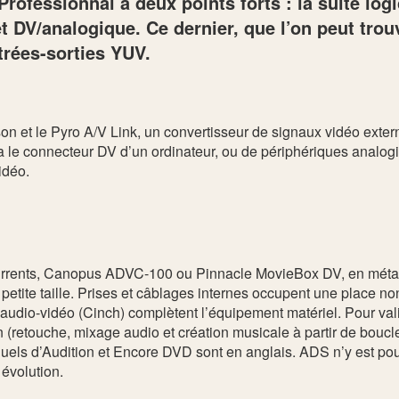
ofessionnal a deux points forts : la suite logi
DV/analogique. Ce dernier, que l’on peut trouv
trées-sorties YUV.
 et le Pyro A/V Link, un convertisseur de signaux vidéo extern
ia le connecteur DV d’un ordinateur, ou de périphériques analo
idéo.
oncurrents, Canopus ADVC-100 ou Pinnacle MovieBox DV, en métal,
de petite taille. Prises et câblages internes occupent une place n
audio-vidéo (Cinch) complètent l’équipement matériel. Pour valid
n (retouche, mixage audio et création musicale à partir de bouc
els d’Audition et Encore DVD sont en anglais. ADS n’y est pour
 évolution.