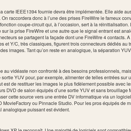
la carte IEEE1394 fournie devra être implémentée. Elle aide auss
e. On raccordera donc à l’une des prises FireWire le fameux conve
onction coupe-circuit qui, à l’occasion, sert à la réinitialisation.
sur la prise FireWire et une autre que le signal entrant est ana
ecteurs se partagent la façade dont une FireWire 4 contacts. A l
es et Y/C, très classiques, figurent trois connecteurs dédiés a
ie des images. Tant qu’on reste en analogique, la séparation YUV 
 au vidéaste non confronté à des besoins professionnels, mais el
ortie YUV pour, par exemple, alimenter de telles entrées sur u
 est de restituer les images le plus fidèlement possible avec le
eurs DVD de salon équipés d’une sortie YUV et sans brouillage M
ser cette source vers une entrée DV informatique via un logici
D MovieFactory ou Pinnacle Studio. Pour les pros équipés de
l analogique puissant est évident.
ndows XP le reconnaît. Une majorité de logiciels sont compatible