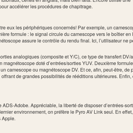
 pour accélérer les procédures de chapitrage.
ntre eux les périphériques concernés! Par exemple, un cames
mière formule : le signal circule du camescope vers le boîtier 
étoscope assure le contrôle du rendu final. Ici, l’utilisateur n
ies analogiques (composite et Y/C), ce type de transfert DV/an
n magnétoscope doté d’entrées/sorties YUV. Deuxième formule 
te un camescope ou magnétoscope DV. Et ce, afin, peut-être, de
frant de grandes possibilités de rééditions ultérieures. Enfin,
ffre ADS-Adobe. Appréciable, la liberté de disposer d’entrées-sor
nier environnement, on préfère le Pyro AV Link seul. En effet,
s Apple.