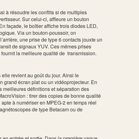
i à résoudre les conflits si de multiples
rtisseur. Sur celui-ci, affleure un bouton
 En façade, le boîtier affiche trois diodes LED,
logique. Via un bouton-poussoir, on
’arrière, une prise de type 6 contacts jouxte un
u transit de signaux YUV. Ces mêmes prises
fournit la meilleure qualité de transmission.
le revient au goût du jour. Ainsi le
n grand écran plat ou un vidéoprojecteur. En
s meilleures définitions et séparation des
acroVision : tirer des copies de bonne qualité
el apte à numériser en MPEG-2 en temps réel
 magnétoscopes de type Betacam ou de
s en entrée et sortie. Dans la première vague