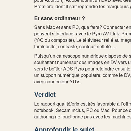
Premiere, dont il sait reprendre les marqueurs
Et sans ordinateur ?
Sans Mac et sans PC, que faire? Connecter e
peuvent s’interfacer avec le Pyro AV Link. Pre
(Y/C ou composite). Le téléviseur relié au magn
luminosité, contraste, couleur, netteté…
Puisqu’un camescope numérique dispose de sort
souhaitant numériser des images en DV vers u
vers le boîtier ADS Pyro pour rejoindre ensui
un support numérique populaire, comme le DV, of
avec connecteur YUV.
Verdict
Le rapport qualité/prix est très favorable à l’o
notebook, Secam inclus, PC ou Mac. Pour ce der
authoring ne fonctionne pas avec les machine
Approfondir le sujet