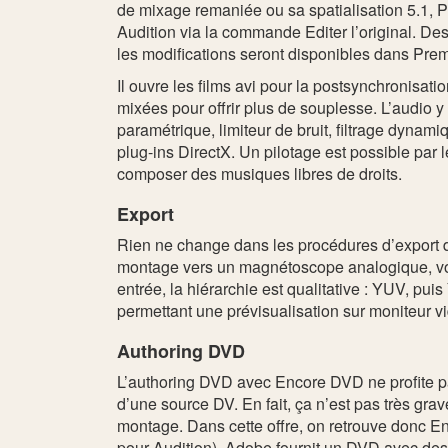
de mixage remaniée ou sa spatialisation 5.1, P
Audition via la commande Editer l’original. De
les modifications seront disponibles dans Prem
Il ouvre les films avi pour la postsynchronisa
mixées pour offrir plus de souplesse. L’audio y
paramétrique, limiteur de bruit, filtrage dyn
plug-ins DirectX. Un pilotage est possible pa
composer des musiques libres de droits.
Export
Rien ne change dans les procédures d’export de
montage vers un magnétoscope analogique, vo
entrée, la hiérarchie est qualitative : YUV, 
permettant une prévisualisation sur moniteur vi
Authoring DVD
L’authoring DVD avec Encore DVD ne profite pas 
d’une source DV. En fait, ça n’est pas très grav
montage. Dans cette offre, on retrouve donc E
pour Audition), Adobe fournit un DVD avec des 