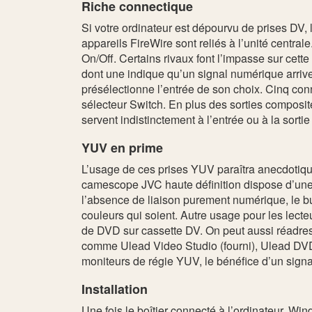
Riche connectique
Si votre ordinateur est dépourvu de prises DV, 
appareils FireWire sont reliés à l’unité central
On/Off. Certains rivaux font l’impasse sur cette f
dont une indique qu’un signal numérique arrive 
présélectionne l’entrée de son choix. Cinq conn
sélecteur Switch. En plus des sorties composit
servent indistinctement à l’entrée ou à la sort
YUV en prime
L’usage de ces prises YUV paraîtra anecdotique
camescope JVC haute définition dispose d’une s
l’absence de liaison purement numérique, le but
couleurs qui soient. Autre usage pour les lect
de DVD sur cassette DV. On peut aussi réadres
comme Ulead Video Studio (fourni), Ulead DV
moniteurs de régie YUV, le bénéfice d’un signa
Installation
Une fois le boîtier connecté à l’ordinateur, Wi