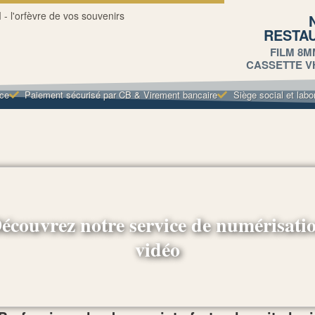
RESTA
FILM 8M
CASSETTE VHS
nce
Paiement sécurisé par CB & Virement bancaire
Siège social et labo