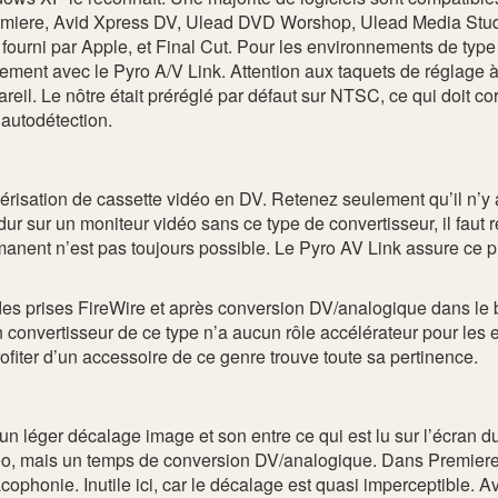
 Premiere, Avid Xpress DV, Ulead DVD Worshop, Ulead Media Stu
ourni par Apple, et Final Cut. Pour les environnements de type
ment avec le Pyro A/V Link. Attention aux taquets de réglage à l
reil. Le nôtre était préréglé par défaut sur NTSC, ce qui doit c
 autodétection.
mérisation de cassette vidéo en DV. Retenez seulement qu’il n’
dur sur un moniteur vidéo sans ce type de convertisseur, il fau
anent n’est pas toujours possible. Le Pyro AV Link assure ce pr
e des prises FireWire et après conversion DV/analogique dans le b
n convertisseur de ce type n’a aucun rôle accélérateur pour les e
ofiter d’un accessoire de ce genre trouve toute sa pertinence.
n léger décalage image et son entre ce qui est lu sur l’écran du 
éo, mais un temps de conversion DV/analogique. Dans Premiere,
cophonie. Inutile ici, car le décalage est quasi imperceptible. A