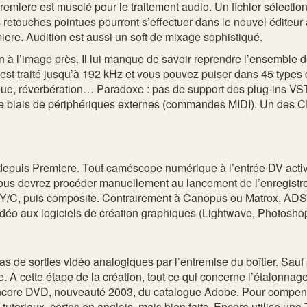
remiere est musclé pour le traitement audio. Un fichier sélecti
s retouches pointues pourront s’effectuer dans le nouvel éditeur
iere. Audition est aussi un soft de mixage sophistiqué.
tion à l’image près. Il lui manque de savoir reprendre l’ensembl
 est traité jusqu’à 192 kHz et vous pouvez puiser dans 45 types
amique, réverbération… Paradoxe : pas de support des plug-ins 
r le biais de périphériques externes (commandes MIDI). Un des 
puis Premiere. Tout caméscope numérique à l’entrée DV activée 
us devrez procéder manuellement au lancement de l’enregistre
puis Y/C, puis composite. Contrairement à Canopus ou Matrox, 
déo aux logiciels de création graphiques (Lightwave, Photoshop,
de sorties vidéo analogiques par l’entremise du boîtier. Sauf po
e. A cette étape de la création, tout ce qui concerne l’étalonnage
ncore DVD, nouveauté 2003, du catalogue Adobe. Pour compenser
tutoriaux, certes en anglais, mais bien faits. Encore utilise un