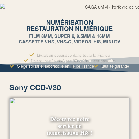
NUMÉRISATION
RESTAURATION NUMÉRIQUE
FILM 8MM, SUPER 8, 9.5MM & 16MM
CASSETTE VHS, VHS-C, VIDEO8, Hi8, MINI DV
Livraison sécurisée dans toute la France
Paiement sécurisé par CB & Virement bancaire
Siège social et laboratoire en Ile de France
Qualité garantie
Sony CCD-V30