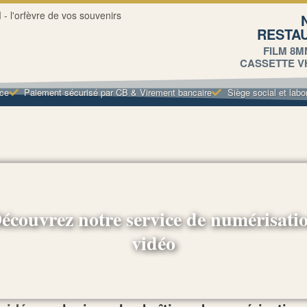
RESTA
FILM 8M
CASSETTE VHS
nce
Paiement sécurisé par CB & Virement bancaire
Siège social et labo